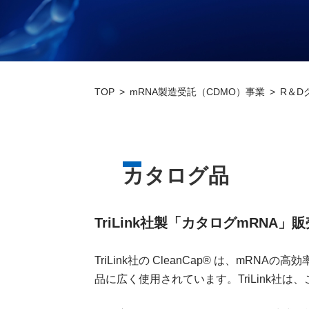
TOP
mRNA製造受託（CDMO）事業
R＆D
カタログ品
TriLink社製「カタログmRNA
TriLink社の CleanCap® は、m
品に広く使用されています。TriLink社は