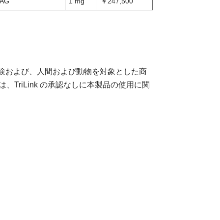
 AG
1 mg
￥247,500
です。臨床試験および、人間および動物を対象とした商
riLink の承認なしに本製品の使用に関