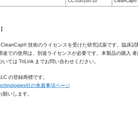
CC-030100-10
CleanCap®
 】
ies, LLC の CleanCap® 技術のライセンスを受けた研究試薬
での使用は、別途ライセンスが必要です。本製品の購入 者は、T
は TriLink までお問い合わせください。
ies, LLC の登録商標です。
BioTechnologies社の免責事項ページ
お願いします。