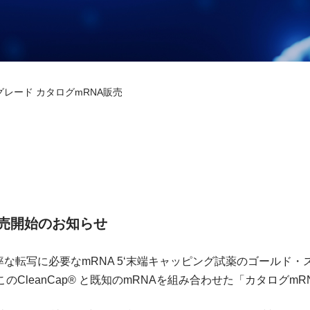
グレード カタログmRNA販売
」販売開始のお知らせ
RNAの高効率な転写に必要なmRNA 5‘末端キャッピング試薬のゴー
、このCleanCap® と既知のmRNAを組み合わせた「カタログ