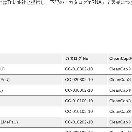
はTriLink社と提携し、下記の「カタログmRNA」７製品に
。
カタログ No.
CleanCap
sU)
CC-010302-10
CleanCap®
ePsU)
CC-020302-10
CleanCap®
U)
CC-030302-10
CleanCap®
CC-010100-10
CleanCap®
CC-010103-10
CleanCap®
(N1MePsU)
CC-010202-10
CleanCap®