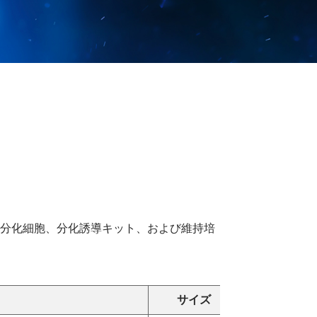
S細胞由来分化細胞、分化誘導キット、および維持培
サイズ
定価(¥)