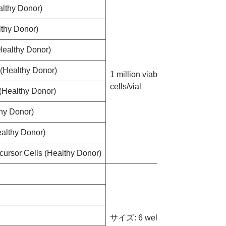
althy Donor)
¥233,000
lthy Donor)
¥213,000
Healthy Donor)
¥165,000
(Healthy Donor)
¥165,000
1 million viable
cells/vial
Healthy Donor)
¥165,000
hy Donor)
¥165,000
althy Donor)
¥213,000
ursor Cells (Healthy Donor)
¥218,000
お問い合わ
サイズ: 6 wells
せください