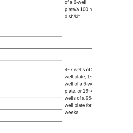
of a 6-well
**
plate/a 100 mm
最小購入数:
dish/kit
5キット
4~7 wells of 24-
well plate, 1~3
お問い合わ
well of a 6-well
せください
plate, or 16~40
**
wells of a 96-
最小購入数:
well plate for 2
5キット
weeks